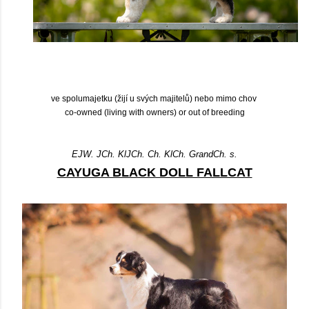
ve spolumajetku (žijí u svých majitelů) nebo mimo chov
co-owned (living with owners) or out of breeding
EJW. JCh. KlJCh. Ch. KlCh. GrandCh. s.
CAYUGA BLACK DOLL FALLCAT