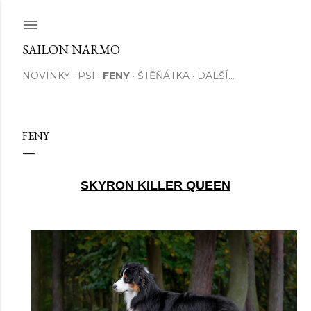
Přeskočit na hlavní obsah
SAILON NARMO
NOVINKY
PSI
FENY
ŠTĚŇÁTKA
DALŠÍ…
FENY
SKYRON KILLER QUEEN